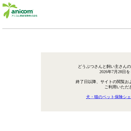
どうぶつさんと飼い主さんの
2026年7月28
終了日以降、サイトの閲覧お
ご利用いただ
犬・猫のペット保険シェ