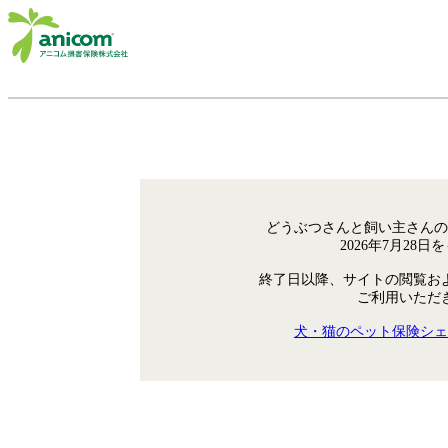
どうぶつさんと飼い主さんの
2026年7月28
終了日以降、サイトの閲覧お
ご利用いただ
犬・猫のペット保険シェ