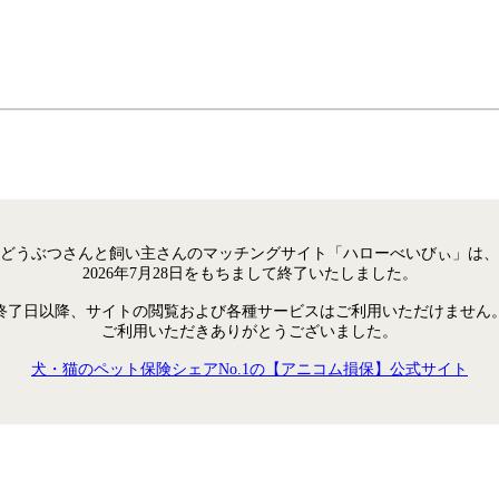
どうぶつさんと飼い主さんのマッチングサイト「ハローべいびぃ」は、
2026年7月28日をもちまして終了いたしました。
終了日以降、サイトの閲覧および各種サービスはご利用いただけません
ご利用いただきありがとうございました。
犬・猫のペット保険シェアNo.1の【アニコム損保】公式サイト