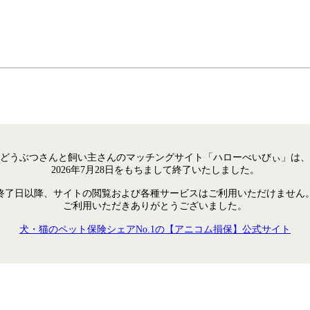
どうぶつさんと飼い主さんのマッチングサイト「ハローべいびぃ」は、
2026年7月28日をもちまして終了いたしました。
終了日以降、サイトの閲覧および各種サービスはご利用いただけません
ご利用いただきありがとうございました。
犬・猫のペット保険シェアNo.1の【アニコム損保】公式サイト