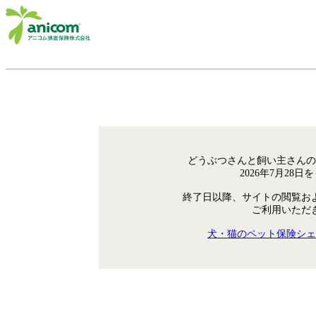
どうぶつさんと飼い主さんの
2026年7月28
終了日以降、サイトの閲覧お
ご利用いただ
犬・猫のペット保険シェ