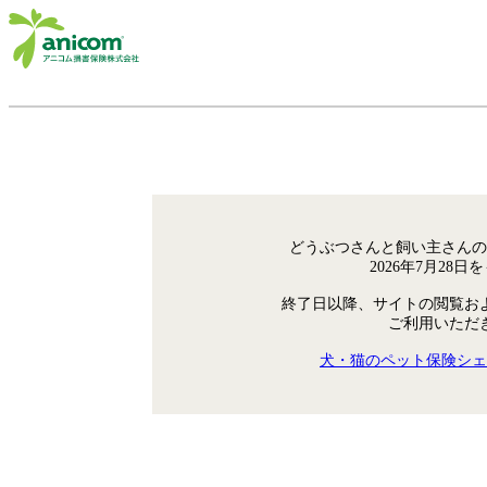
どうぶつさんと飼い主さんの
2026年7月28
終了日以降、サイトの閲覧お
ご利用いただ
犬・猫のペット保険シェ