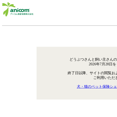
どうぶつさんと飼い主さんの
2026年7月28
終了日以降、サイトの閲覧お
ご利用いただ
犬・猫のペット保険シェ