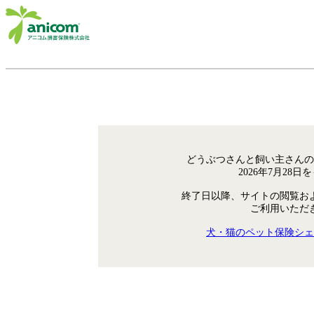
どうぶつさんと飼い主さんの
2026年7月28
終了日以降、サイトの閲覧お
ご利用いただ
犬・猫のペット保険シェ