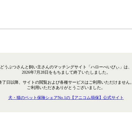
どうぶつさんと飼い主さんのマッチングサイト「ハローべいびぃ」は、
2026年7月28日をもちまして終了いたしました。
終了日以降、サイトの閲覧および各種サービスはご利用いただけません
ご利用いただきありがとうございました。
犬・猫のペット保険シェアNo.1の【アニコム損保】公式サイト