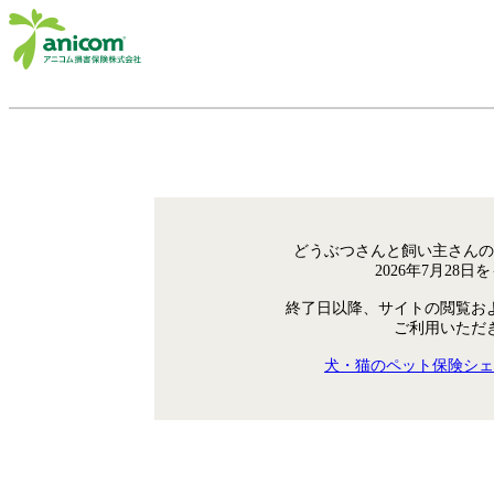
どうぶつさんと飼い主さんの
2026年7月28
終了日以降、サイトの閲覧お
ご利用いただ
犬・猫のペット保険シェ