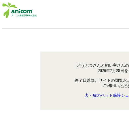
どうぶつさんと飼い主さんの
2026年7月28
終了日以降、サイトの閲覧お
ご利用いただ
犬・猫のペット保険シェ