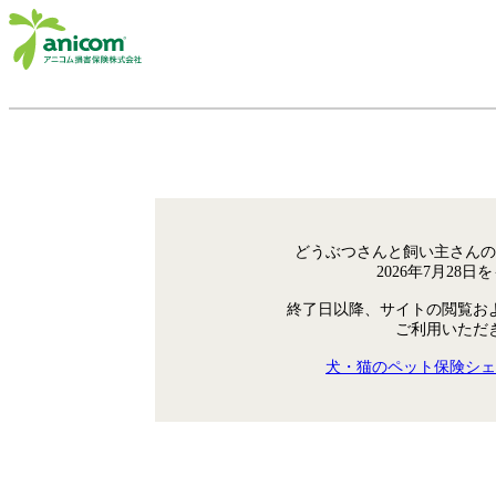
どうぶつさんと飼い主さんの
2026年7月28
終了日以降、サイトの閲覧お
ご利用いただ
犬・猫のペット保険シェ