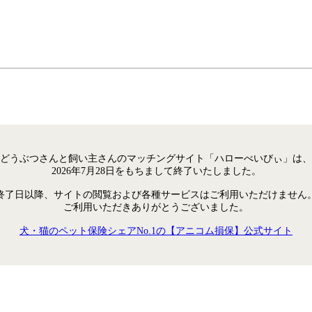
どうぶつさんと飼い主さんのマッチングサイト「ハローべいびぃ」は、
2026年7月28日をもちまして終了いたしました。
終了日以降、サイトの閲覧および各種サービスはご利用いただけません
ご利用いただきありがとうございました。
犬・猫のペット保険シェアNo.1の【アニコム損保】公式サイト