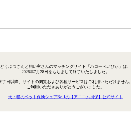
どうぶつさんと飼い主さんのマッチングサイト「ハローべいびぃ」は、
2026年7月28日をもちまして終了いたしました。
終了日以降、サイトの閲覧および各種サービスはご利用いただけません
ご利用いただきありがとうございました。
犬・猫のペット保険シェアNo.1の【アニコム損保】公式サイト