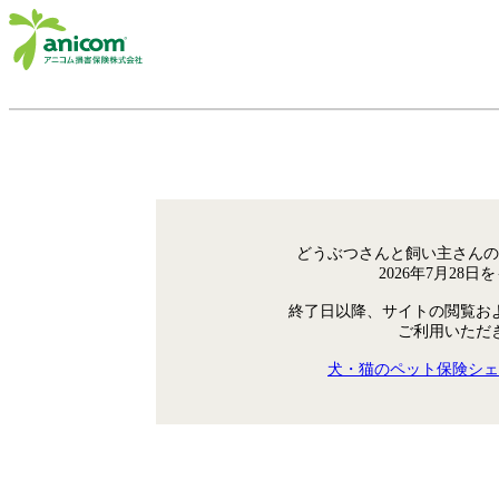
どうぶつさんと飼い主さんの
2026年7月28
終了日以降、サイトの閲覧お
ご利用いただ
犬・猫のペット保険シェ