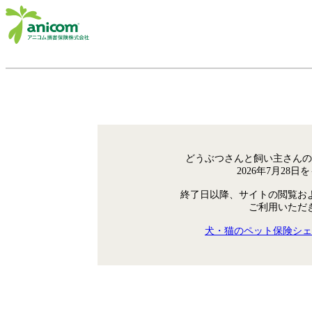
どうぶつさんと飼い主さんの
2026年7月28
終了日以降、サイトの閲覧お
ご利用いただ
犬・猫のペット保険シェ