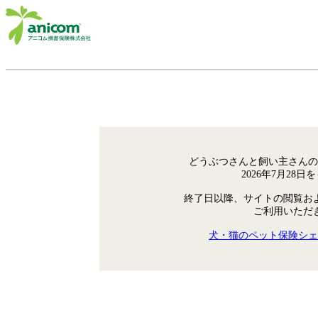
どうぶつさんと飼い主さんの
2026年7月28
終了日以降、サイトの閲覧お
ご利用いただ
犬・猫のペット保険シェ