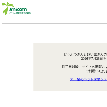
どうぶつさんと飼い主さんの
2026年7月28
終了日以降、サイトの閲覧お
ご利用いただ
犬・猫のペット保険シェ