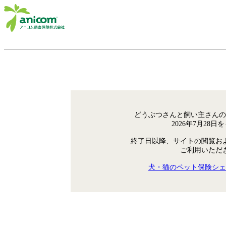
どうぶつさんと飼い主さんの
2026年7月28
終了日以降、サイトの閲覧お
ご利用いただ
犬・猫のペット保険シェ