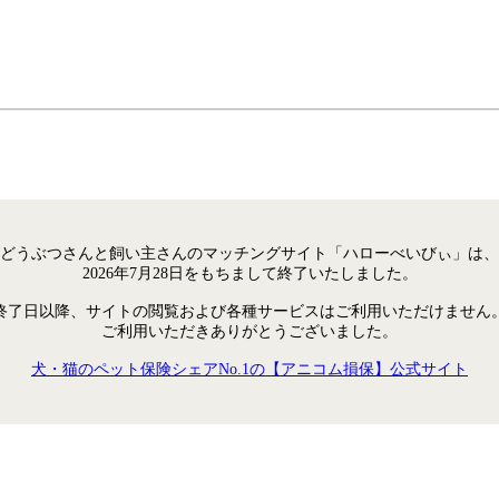
どうぶつさんと飼い主さんのマッチングサイト「ハローべいびぃ」は、
2026年7月28日をもちまして終了いたしました。
終了日以降、サイトの閲覧および各種サービスはご利用いただけません
ご利用いただきありがとうございました。
犬・猫のペット保険シェアNo.1の【アニコム損保】公式サイト