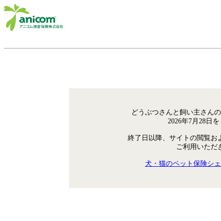
どうぶつさんと飼い主さんの
2026年7月28
終了日以降、サイトの閲覧お
ご利用いただ
犬・猫のペット保険シェ