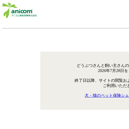
どうぶつさんと飼い主さんの
2026年7月28
終了日以降、サイトの閲覧お
ご利用いただ
犬・猫のペット保険シェ