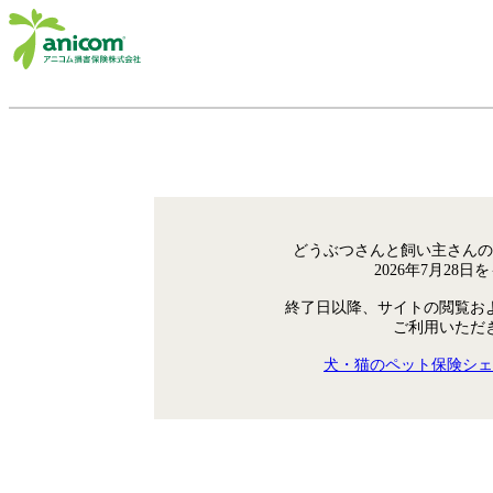
どうぶつさんと飼い主さんの
2026年7月28
終了日以降、サイトの閲覧お
ご利用いただ
犬・猫のペット保険シェ