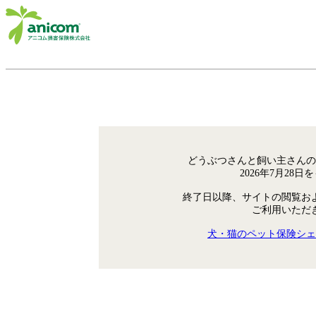
どうぶつさんと飼い主さんの
2026年7月28
終了日以降、サイトの閲覧お
ご利用いただ
犬・猫のペット保険シェ