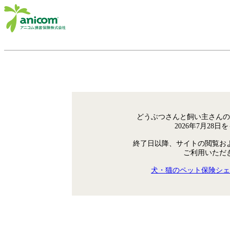
どうぶつさんと飼い主さんの
2026年7月28
終了日以降、サイトの閲覧お
ご利用いただ
犬・猫のペット保険シェ