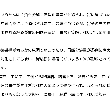
というたんぱく質を分解する消化酵素が分泌され、胃に運ばれ
とする胃液により消化されます。強酸性の胃液が、胃そのもの
分泌される粘液が胃の内側を覆い、胃酸と接触しないように防
防御機構が何らかの原因で弱まったり、胃酸分泌量が過剰に増
が消化されてしまい、胃粘膜に潰瘍（かいよう）※が形成され
です。
構造をしていて、内側から粘膜層、粘膜下層、筋層から成ってい
構造の胃壁がさまざまな原因によって傷つけられ、えぐられた
層より深くなった状態を「潰瘍」、粘膜下層に達しない状態を