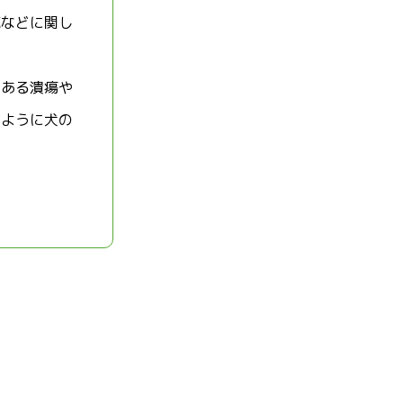
続などに関し
にある潰瘍や
いように犬の