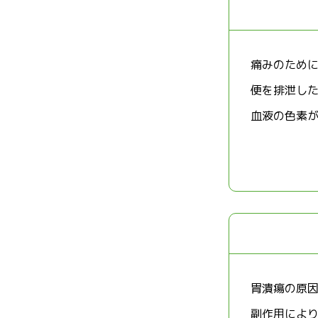
痛みのため
便を排泄し
血液の色素
胃潰瘍の原
副作用によ