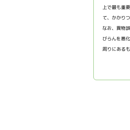
上で最も重
て、かかり
なお、異物
びらんを悪
周りにある