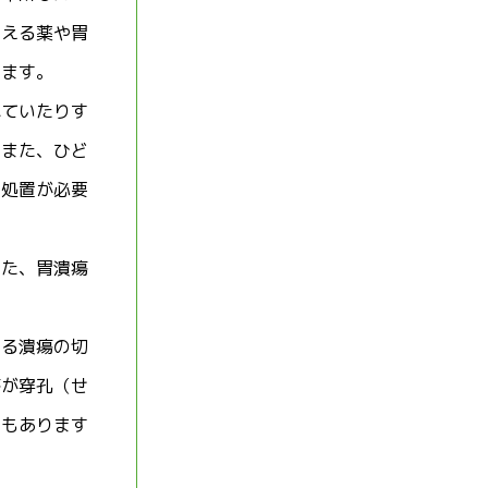
抑える薬や胃
います。
れていたりす
。また、ひど
の処置が必要
また、胃潰瘍
よる潰瘍の切
瘍が穿孔（せ
ともあります