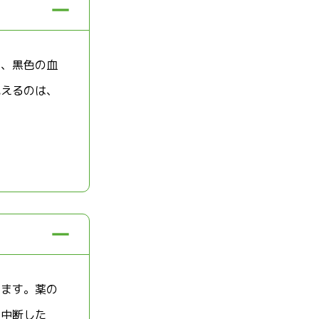
り、黒色の血
見えるのは、
います。薬の
に中断した