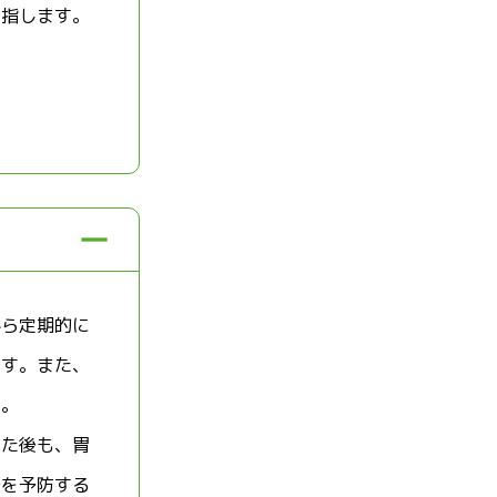
を指します。
から定期的に
です。また、
う。
した後も、胃
発を予防する