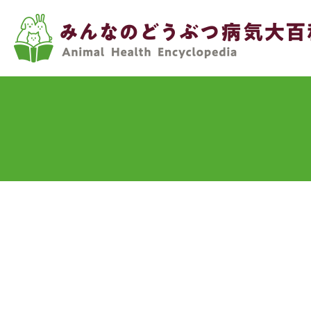
メ
イ
ン
コ
ン
テ
ン
ツ
に
移
動