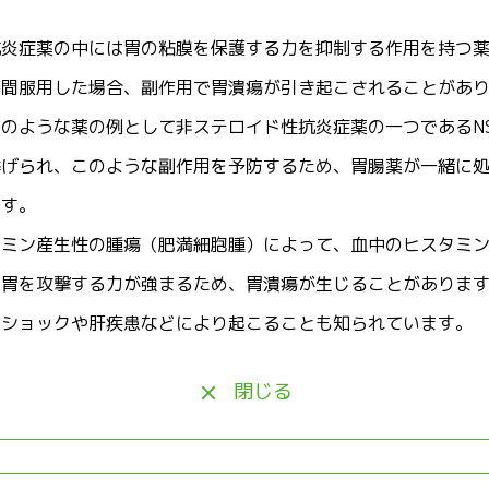
。
抗炎症薬の中には胃の粘膜を保護する力を抑制する作用を持つ
期間服用した場合、副作用で胃潰瘍が引き起こされることがあ
のような薬の例として非ステロイド性抗炎症薬の一つであるNSA
挙げられ、このような副作用を予防するため、胃腸薬が一緒に
です。
タミン産生性の腫瘍（肥満細胞腫）によって、血中のヒスタミ
、胃を攻撃する力が強まるため、胃潰瘍が生じることがありま
のショックや肝疾患などにより起こることも知られています。
閉じる