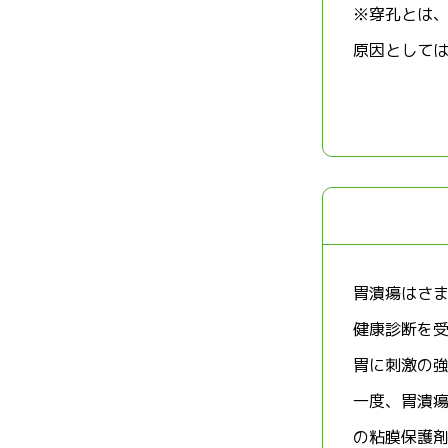
※穿孔とは
原因として
胃潰瘍はさ
健康診断を
胃に刺激の
一度、胃潰
の粘膜保護