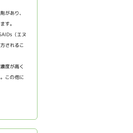
薬剤があり、
ります。
IDs（エヌ
処方されるこ
ン濃度が高く
す。この他に