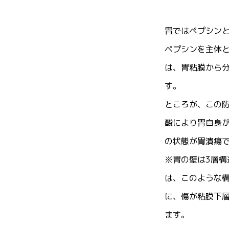
胃ではペプシン
ペプシンを主体
は、胃粘膜から
す。
ところが、この
酸により胃自身
の状態が胃潰瘍
※胃の壁は3層
は、このような
に、傷が粘膜下
ます。