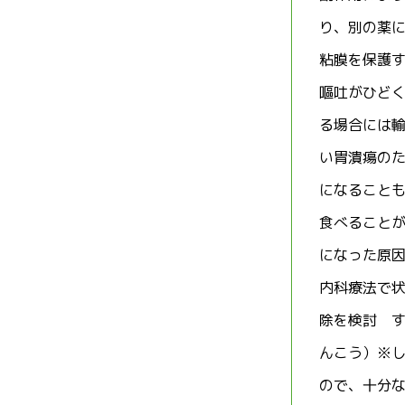
り、別の薬
粘膜を保護
嘔吐がひど
る場合には
い胃潰瘍の
になること
食べること
になった原
内科療法で
除を検討 
んこう）※
ので、十分