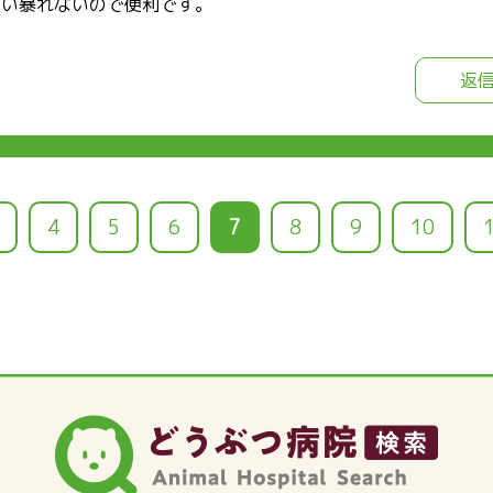
幸い暴れないので便利です。
返
ペ
ペ
4
ペ
5
ペ
6
カ
7
ペ
8
ペ
9
ペ
10
ー
ー
ー
ー
レ
ー
ー
ー
ジ
ジ
ジ
ジ
ン
ジ
ジ
ジ
ト
ペ
ー
ジ