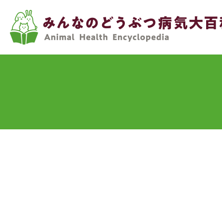
メ
イ
ン
コ
ン
テ
ン
ツ
に
移
動