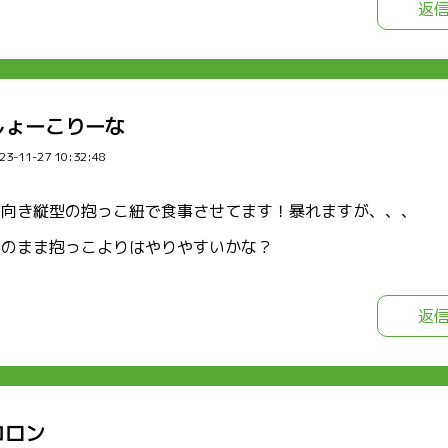
返
しょーこりーな
23-11-27 10:32:48
前向き縦型の抱っこ紐で食事させてます！暴れますが、、、
そのまま抱っこよりはやりやすいかな？
返
コロン