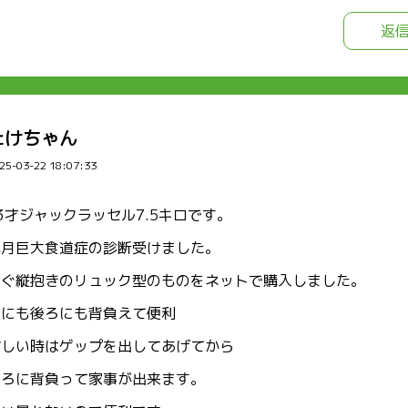
返
たけちゃん
25-03-22 18:07:33
3才ジャックラッセル7.5キロです。
先月巨大食道症の診断受けました。
すぐ縦抱きのリュック型のものをネットで購入しました。
前にも後ろにも背負えて便利
忙しい時はゲップを出してあげてから
後ろに背負って家事が出来ます。