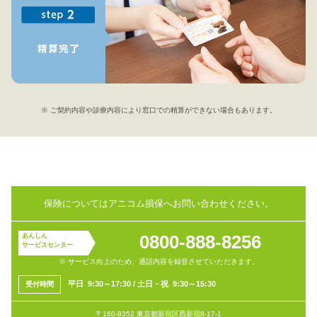
※ ご契約内容や診療内容により窓口での精算ができない場合もあります。
保険についてはアニコム損保へお問い合わせください。
0800-888-8256
あんしん
サービスセンター
※ サービス向上のため、通話内容を録音させていただきます。
平
日 9:30～17:30
/
土日・祝 9:30～15:30
受付
時間
〒160-8352 東京都新宿区西新宿8-17-1