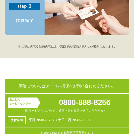
※ ご契約内容や診療内容により窓口での精算ができない場合もあります。
保険についてはアニコム損保へお問い合わせください。
0800-888-8256
あんしん
サービスセンター
※ サービス向上のため、通話内容を録音させていただきます。
平
日 9:30～17:30
/
土日・祝 9:30～15:30
受付
時間
〒160-8352 東京都新宿区西新宿8-17-1