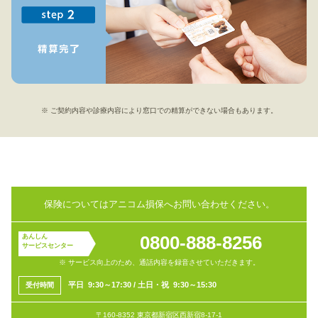
※ ご契約内容や診療内容により窓口での精算ができない場合もあります。
保険についてはアニコム損保へお問い合わせください。
0800-888-8256
あんしん
サービスセンター
※ サービス向上のため、通話内容を録音させていただきます。
平
日 9:30～17:30
/
土日・祝 9:30～15:30
受付
時間
〒160-8352 東京都新宿区西新宿8-17-1