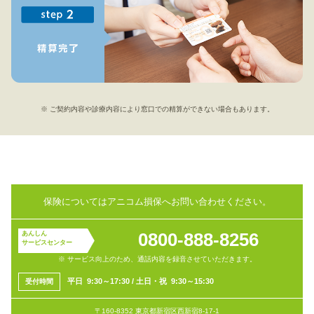
※ ご契約内容や診療内容により窓口での精算ができない場合もあります。
保険についてはアニコム損保へお問い合わせください。
0800-888-8256
あんしん
サービスセンター
※ サービス向上のため、通話内容を録音させていただきます。
平
日 9:30～17:30
/
土日・祝 9:30～15:30
受付
時間
〒160-8352 東京都新宿区西新宿8-17-1