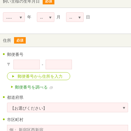
飼い主様の生年月日
必須
年
月
日
----
--
--
住所
必須
郵便番号
-
〒
郵便番号を調べる
都道府県
【お選びください】
市区町村