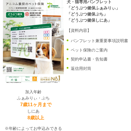
犬・猫専用パンフレット
「どうぶつ健保ふぁみりぃ」
「どうぶつ健保ぷち」
「どうぶつ健保しにあ」
【資料内容】
パンフレット兼重要事項説明書
ペット保険のご案内
契約申込書・告知書
返信用封筒
加入年齢
ふぁみりぃ・ぷち
7歳11ヶ月まで
しにあ
8歳以上
※年齢によってお申込みできる