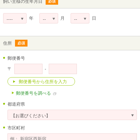
飼い主様の生年月日
必須
年
月
日
----
--
--
住所
必須
郵便番号
-
〒
郵便番号を調べる
都道府県
【お選びください】
市区町村