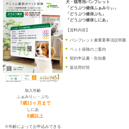
犬・猫専用パンフレット
「どうぶつ健保ふぁみりぃ」
「どうぶつ健保ぷち」
「どうぶつ健保しにあ」
【資料内容】
パンフレット兼重要事項説明書
ペット保険のご案内
契約申込書・告知書
返信用封筒
加入年齢
ふぁみりぃ・ぷち
7歳11ヶ月まで
しにあ
8歳以上
※年齢によってお申込みできる