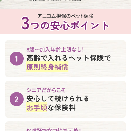
3
3
アニコム損保のペット保険
つの安心ポイント
つの安心ポイント
8歳～加入年齢上限なし！
高齢で入れるペット保険で
原則終身補償
シニアだからこそ
安心して続けられる
お手頃
な保険料
保険証で窓口精算可能！