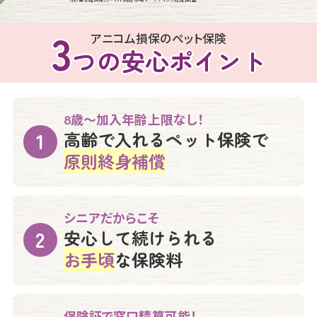
3
3
アニコム損保のペット保険
つの安心ポイント
つの安心ポイント
8歳～加入年齢上限なし！
高齢で入れるペット保険で
原則終身補償
シニアだからこそ
安心して続けられる
お手頃
な保険料
保険証で窓口精算可能！