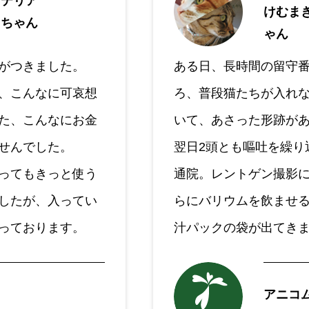
ャテリア
けむま
ニちゃん
ゃん
がつきました。
ある日、長時間の留守
、こんなに可哀想
ろ、普段猫たちが入れ
た、こんなにお金
いて、あさった形跡が
せんでした。
翌日2頭とも嘔吐を繰り
ってもきっと使う
通院。レントゲン撮影
したが、入ってい
らにバリウムを飲ませ
っております。
汁パックの袋が出てきま
アニコ