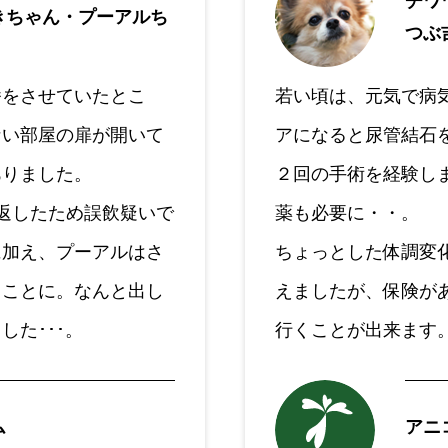
チワ
きちゃん・プーアルち
つぶ
番をさせていたとこ
若い頃は、元気で病
ない部屋の扉が開いて
アになると尿管結石
ありました。
２回の手術を経験し
返したため誤飲疑いで
薬も必要に・・。
に加え、プーアルはさ
ちょっとした体調変
ることに。なんと出し
えましたが、保険が
した･･･。
行くことが出来ます
ム
アニ