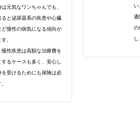
い
時は元気なワンちゃんでも、
通
取ると泌尿器系の疾患や心臓
の
など慢性の病気になる傾向が
し
ます。
、慢性疾患は高額な治療費を
とするケースも多く、安心し
療を受けるためにも保険は必
す。