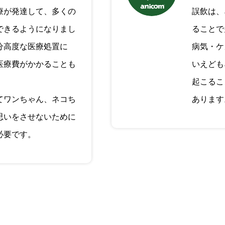
療が発達して、多くの
誤飲は、
できるようになりまし
ることで
分高度な医療処置に
病気・ケ
医療費がかかることも
いえども
起こるこ
てワンちゃん、ネコち
あります
思いをさせないために
必要です。