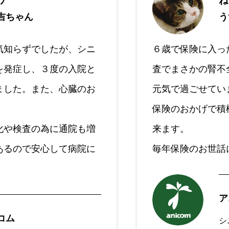
ワ
ね
吉ちゃん
う
気知らずでしたが、シニ
６歳で保険に入っ
を発症し、３度の入院と
査でまさかの腎不
ました。また、心臓のお
元気で過ごせてい
保険のおかげで積
化や検査の為に通院も増
来ます。
あるので安心して病院に
毎年保険のお世話
。
ア
コム
シ