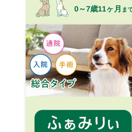
0～7歳11ヶ月
ま