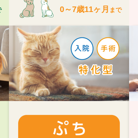
0～7歳11ヶ月
で
まで