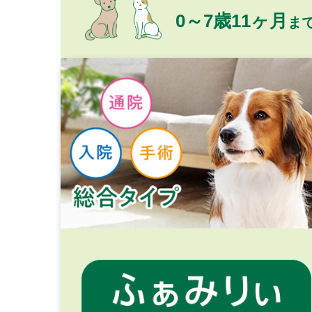
0～7歳11ヶ月
ま