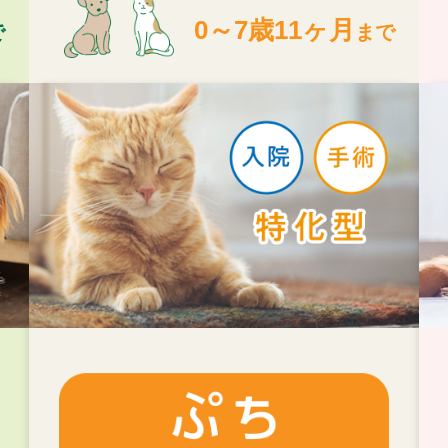
0～7歳11ヶ月
で
まで