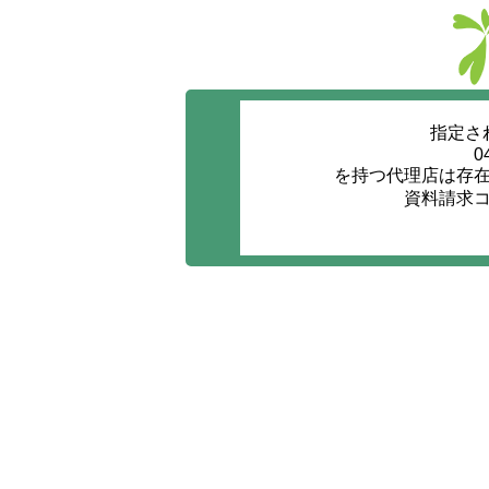
指定さ
0
を持つ代理店は存
資料請求