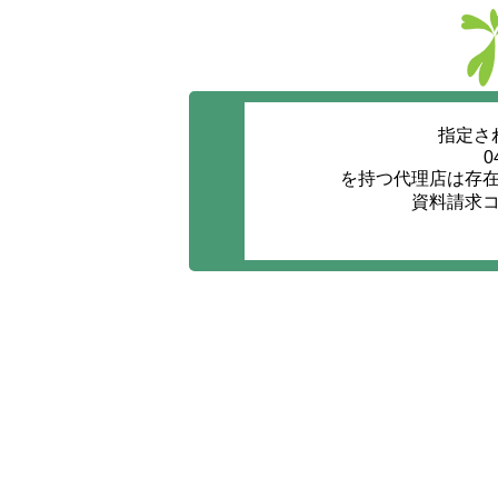
指定さ
0
を持つ代理店は存
資料請求