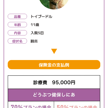
トイプードル
品種
11歳
年齢
入院5日
内容
肺炎
症状名
保険金の支払例