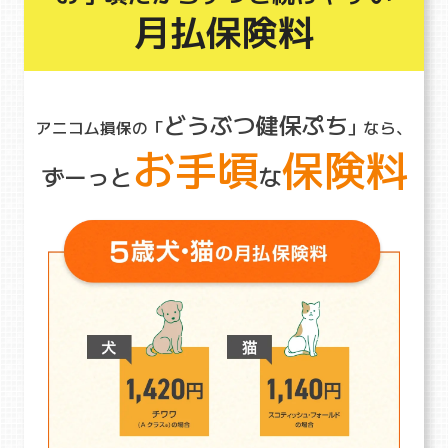
月払保険料
どうぶつ健保ぷち
アニコム損保の「
」なら、
お手頃
保険料
ずーっと
な