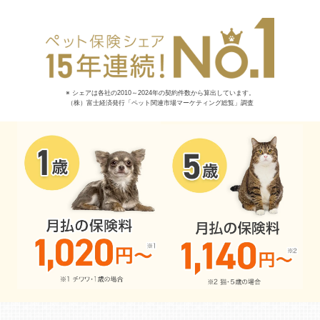
※ シェアは各社の2010～2024年の契約件数から算出しています。
（株）富士経済発行「ペット関連市場マーケティング総覧」調査