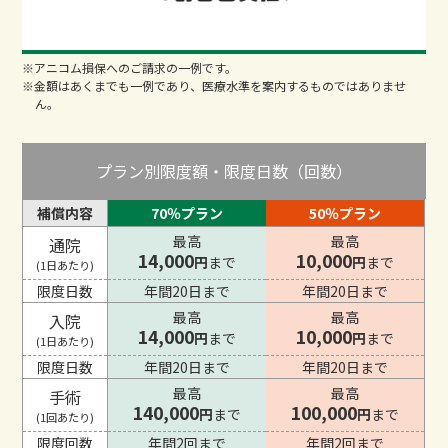
※アニコム損保へのご請求の一例です。
※金額はあくまでも一例であり、医療水準を案内するものではありませ
ん。
プラン別限度額・限度日数（回数）
補償内容
70％プラン
50％プラン
最高
最高
通院
14,000
10,000
円
まで
円
まで
(1日あたり)
限度日数
年間20日まで
年間20日まで
最高
最高
入院
14,000
10,000
円
まで
円
まで
(1日あたり)
限度日数
年間20日まで
年間20日まで
最高
最高
手術
140,000
100,000
円
まで
円
まで
(1回あたり)
限度回数
年間2回まで
年間2回まで