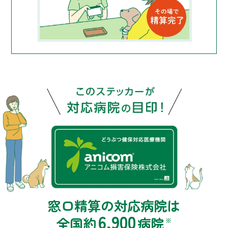
窓口精算の対応病院は
6,900
全国約
病院
※