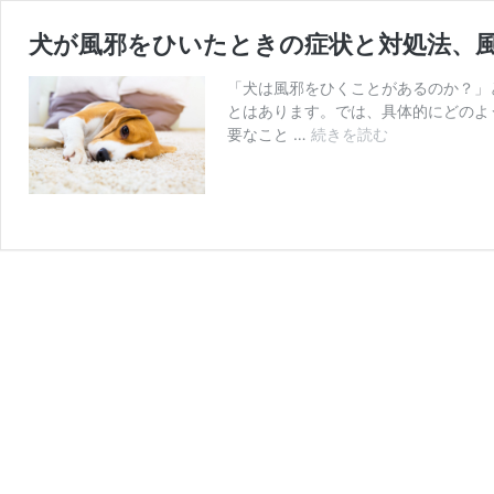
犬が風邪をひいたときの症状と対処法、
「犬は風邪をひくことがあるのか？」
とはあります。では、具体的にどのよ
犬
要なこと …
続きを読む
が
風
邪
を
ひ
い
た
と
き
の
症
状
と
対
処