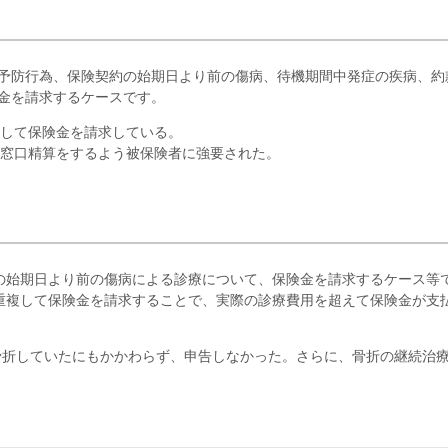
や予防行為、保険契約の始期日より前の傷病、待機期間中発症の疾病、約
険金を請求するケースです。
装して保険金を請求している。
、窓口精算をするよう被保険者に強要された。
の始期日より前の傷病による診療について、保険金を請求するケース等
重複して保険金を請求することで、実際の診療費用を超えて保険金が支
に骨折していたにもかかわらず、申告しなかった。さらに、骨折の継続治