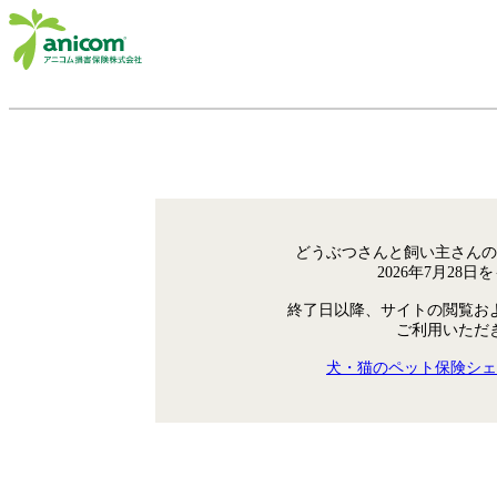
どうぶつさんと飼い主さんの
2026年7月28
終了日以降、サイトの閲覧お
ご利用いただ
犬・猫のペット保険シェ