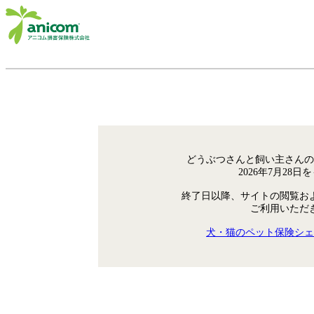
どうぶつさんと飼い主さんの
2026年7月28
終了日以降、サイトの閲覧お
ご利用いただ
犬・猫のペット保険シェ