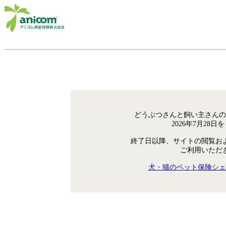
どうぶつさんと飼い主さんの
2026年7月28
終了日以降、サイトの閲覧お
ご利用いただ
犬・猫のペット保険シェ