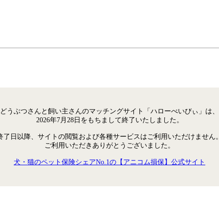
どうぶつさんと飼い主さんのマッチングサイト「ハローべいびぃ」は、
2026年7月28日をもちまして終了いたしました。
終了日以降、サイトの閲覧および各種サービスはご利用いただけません
ご利用いただきありがとうございました。
犬・猫のペット保険シェアNo.1の【アニコム損保】公式サイト